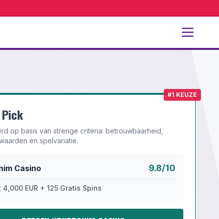
#1 KEUZE
s Pick
rd op basis van strenge criteria: betrouwbaarheid,
aarden en spelvariatie.
9.8/10
nim Casino
 4,000 EUR + 125 Gratis Spins