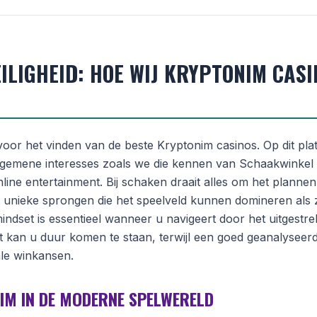
EILIGHEID: HOE WIJ KRYPTONIM CAS
 voor het vinden van de beste Kryptonim casinos. Op dit pl
 algemene interesses zoals we die kennen van Schaakwinkel
ine entertainment. Bij schaken draait alles om het plannen
t unieke sprongen die het speelveld kunnen domineren als
indset is essentieel wanneer u navigeert door het uitgestr
et kan u duur komen te staan, terwijl een goed geanalyseer
ale winkansen.
IM IN DE MODERNE SPELWERELD