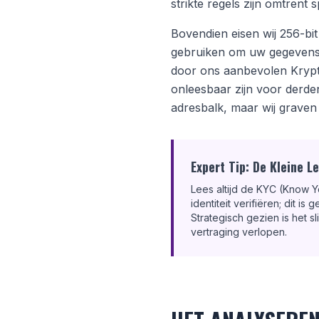
strikte regels zijn omtrent
Bovendien eisen wij 256-bit
gebruiken om uw gegevens t
door ons aanbevolen Krypto
onleesbaar zijn voor derden.
adresbalk, maar wij graven
Expert Tip: De Kleine Le
Lees altijd de KYC (Know 
identiteit verifiëren; dit 
Strategisch gezien is het s
vertraging verlopen.