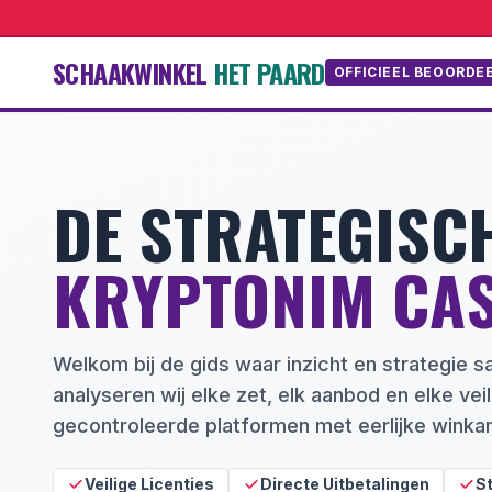
SCHAAKWINKEL
HET PAARD
OFFICIEEL BEOORDE
DE STRATEGISCH
KRYPTONIM CA
Welkom bij de gids waar inzicht en strategie 
analyseren wij elke zet, elk aanbod en elke ve
gecontroleerde platformen met eerlijke winkan
Veilige Licenties
Directe Uitbetalingen
S