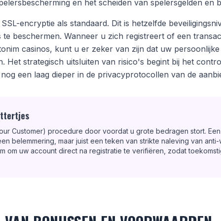
 spelersbescherming en het scheiden van spelersgelden en b
 SSL-encryptie als standaard. Dit is hetzelfde beveiligingsn
e beschermen. Wanneer u zich registreert of een transacti
nim casinos, kunt u er zeker van zijn dat uw persoonlijke
 Het strategisch uitsluiten van risico's begint bij het contro
 nog een laag dieper in de privacyprotocollen van de aanbi
ttertjes
Your Customer) procedure door voordat u grote bedragen stort. Een
is geen belemmering, maar juist een teken van strikte naleving van an
lim om uw account direct na registratie te verifiëren, zodat toekomst