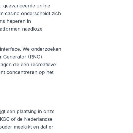
e, geavanceerde online
m casino onderscheidt zich
oms haperen in
latformen naadloze
 interface. We onderzoeken
er Generator (RNG)
ragen die een recreatieve
kunt concentreren op het
jgt een plaatsing in onze
 UKGC of de Nederlandse
houder meekijkt en dat er