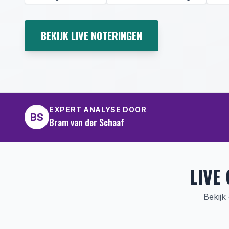
BEKIJK LIVE NOTERINGEN
EXPERT ANALYSE DOOR
BS
Bram van der Schaaf
LIVE
Bekijk