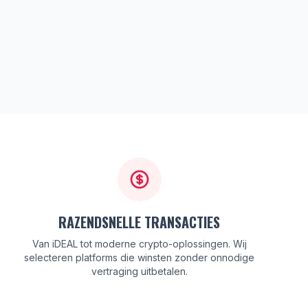
RAZENDSNELLE TRANSACTIES
Van iDEAL tot moderne crypto-oplossingen. Wij
selecteren platforms die winsten zonder onnodige
vertraging uitbetalen.