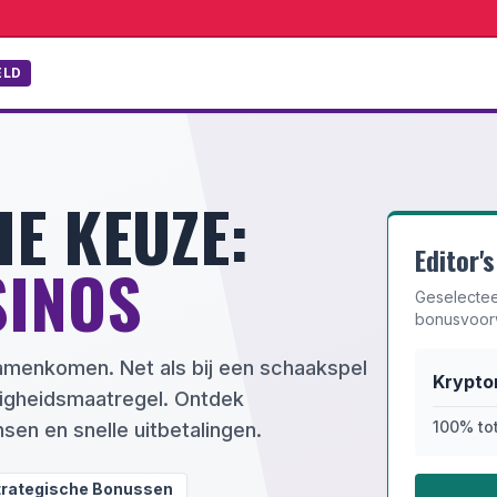
ELD
E KEUZE:
Editor'
SINOS
Geselectee
bonusvoorw
samenkomen. Net als bij een schaakspel
Krypto
iligheidsmaatregel. Ontdek
100% tot
sen en snelle uitbetalingen.
trategische Bonussen